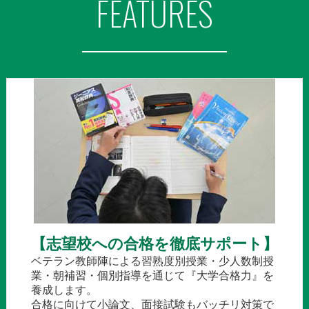
FEATURES
【志望校への合格を徹底サポート】
ベテラン教師陣による習熟度別授業・少人数制授
業・朝補習・個別指導を通じて『大学合格力』を
養成します。
合格に向けて小論文、面接試験もバッチリ対策で