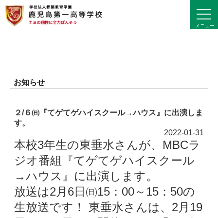
toggl
navig
メニュー
お知らせ
２/６㈰『てゲてゲハイスクール→ハウス』に出演しま
す。
2022-01-31
本校3年生の東垂水さんが、MBCラ
ジオ番組『てゲてゲハイスクール
→ハウス』に出演します。
放送は2月6日㈰15：00～15：50の
生放送です！ 東垂水さんは、2月19