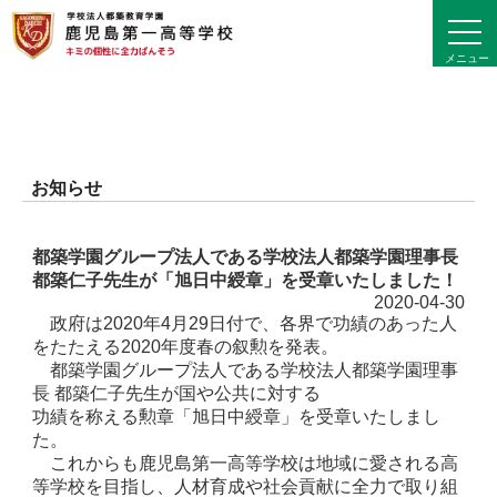
toggl
navig
メニュー
お知らせ
都築学園グループ法人である学校法人都築学園理事長
都築仁子先生が「旭日中綬章」を受章いたしました！
2020-04-30
政府は2020年4月29日付で、各界で功績のあった人
をたたえる2020年度春の叙勲を発表。
都築学園グループ法人である学校法人都築学園理事
長 都築仁子先生が国や公共に対する
功績を称える勲章「旭日中綬章」を受章いたしまし
た。
これからも鹿児島第一高等学校は地域に愛される高
等学校を目指し、人材育成や社会貢献に全力で取り組